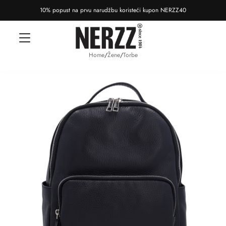
10% popust na prvu narudžbu koristeći kupon NERZZ40
Home
/
Žene
/
Torbe