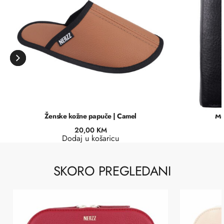
Ženske kožne papuče | Camel
Mu
20,00
KM
Dodaj u košaricu
SKORO PREGLEDANI