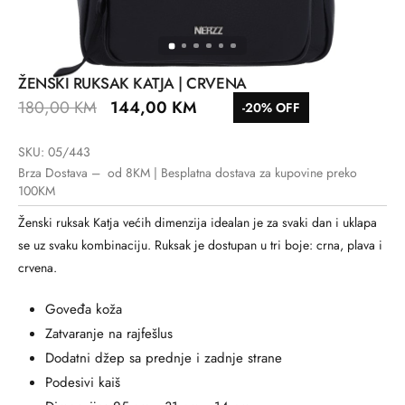
ŽENSKI RUKSAK KATJA | CRVENA
180,00
KM
144,00
KM
-20% OFF
SKU: 05/443
Brza Dostava – od 8KM | Besplatna dostava za kupovine preko
100KM
Ženski ruksak Katja većih dimenzija idealan je za svaki dan i uklapa
se uz svaku kombinaciju. Ruksak je dostupan u tri boje: crna, plava i
crvena.
Goveđa koža
Zatvaranje na rajfešlus
Dodatni džep sa prednje i zadnje strane
Podesivi kaiš