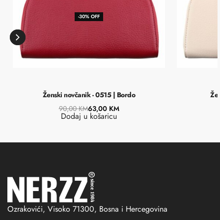
-30% OFF
Ženski novčanik - 0515 | Bordo
Žen
90,00
KM
63,00
KM
Dodaj u košaricu
Ozrakovići, Visoko 71300, Bosna i Hercegovina