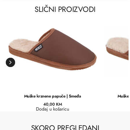
SLIČNI PROIZVODI
Muške krznene papuče | Smeđa
Muške 
40,00
KM
Dodaj u košaricu
SKORO PREGLEDANI