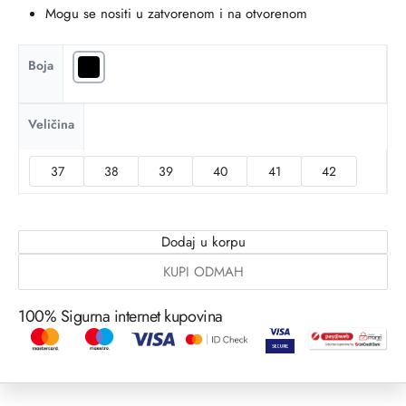
Mogu se nositi u zatvorenom i na otvorenom
Boja
Veličina
37
38
39
40
41
42
Dodaj u korpu
KUPI ODMAH
100% Sigurna internet kupovina