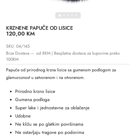
KRZNENE PAPUČE OD LISICE
120,00
KM
SKU: 04/145
Brza Dostava – od 8KM | Besplatna dostava za kupovine preko
100KM
Papuče od prirodnog krzna lisice sa gumenom podlogom za
glamuroznost u zatvorenom i na otvorenom.
Prirodno krzno lisice
Gumena podloga
Super lake i jednostavne za oblačenje
Udobne
Ne kližu se po glatkim površinama
Ne ostavljaju tragove po podovima