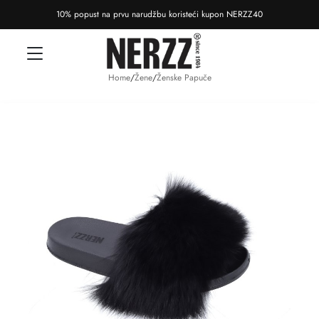
10% popust na prvu narudžbu koristeći kupon NERZZ40
Home
/
Žene
/
Ženske Papuče