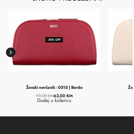
-30% OFF
Ženski novčanik - 0515 | Bordo
Žen
90,00
KM
63,00
KM
Dodaj u košaricu