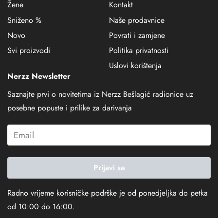
Žene
Kontakt
Sniženo %
Naše prodavnice
Novo
Povrati i zamjene
Svi proizvodi
Politika privatnosti
Uslovi korištenja
Nerzz Newsletter
Saznajte prvi o novitetima iz Nerzz Bešlagić radionice uz
posebne popuste i prilike za darivanja
Prijavi se
Radno vrijeme korisničke podrške je od ponedjeljka do petka
od 10:00 do 16:00.