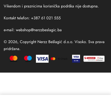
Vikendom i praznicima korisnička podrška nije dostupna.
Kontakt telefon: +387 61 021 555
e-mail:
webshop@nerzzbeslagic.ba
© 2026, Copyright Nerzz Bešlagić d.o.o. Visoko. Sva prava
pridržana.
Izaberi opciju
From
120,00
KM