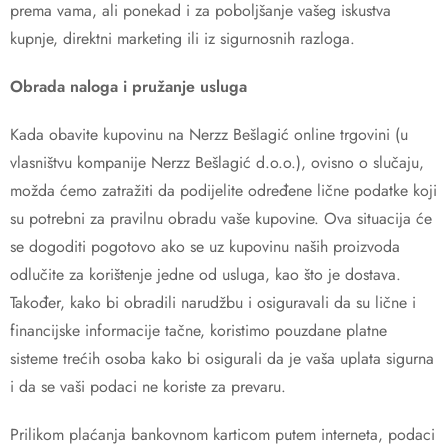
prema vama, ali ponekad i za poboljšanje vašeg iskustva
kupnje, direktni marketing ili iz sigurnosnih razloga.
Obrada naloga i pružanje usluga
Kada obavite kupovinu na Nerzz Bešlagić online trgovini (u
vlasništvu kompanije Nerzz Bešlagić d.o.o.), ovisno o slučaju,
možda ćemo zatražiti da podijelite određene lične podatke koji
su potrebni za pravilnu obradu vaše kupovine. Ova situacija će
se dogoditi pogotovo ako se uz kupovinu naših proizvoda
odlučite za korištenje jedne od usluga, kao što je dostava.
Također, kako bi obradili narudžbu i osiguravali da su lične i
financijske informacije tačne, koristimo pouzdane platne
sisteme trećih osoba kako bi osigurali da je vaša uplata sigurna
i da se vaši podaci ne koriste za prevaru.
Prilikom plaćanja bankovnom karticom putem interneta, podaci