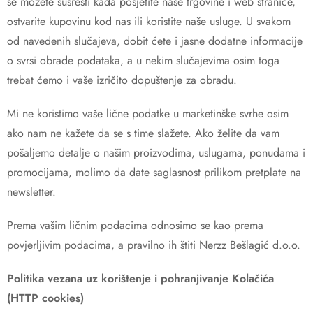
se možete susresti kada posjetite naše trgovine i web stranice,
ostvarite kupovinu kod nas ili koristite naše usluge. U svakom
od navedenih slučajeva, dobit ćete i jasne dodatne informacije
o svrsi obrade podataka, a u nekim slučajevima osim toga
trebat ćemo i vaše izričito dopuštenje za obradu.
Mi ne koristimo vaše lične podatke u marketinške svrhe osim
ako nam ne kažete da se s time slažete. Ako želite da vam
pošaljemo detalje o našim proizvodima, uslugama, ponudama i
promocijama, molimo da date saglasnost prilikom pretplate na
newsletter.
Prema vašim ličnim podacima odnosimo se kao prema
povjerljivim podacima, a pravilno ih štiti Nerzz Bešlagić d.o.o.
Politika vezana uz korištenje i pohranjivanje Kolačića
(HTTP cookies)