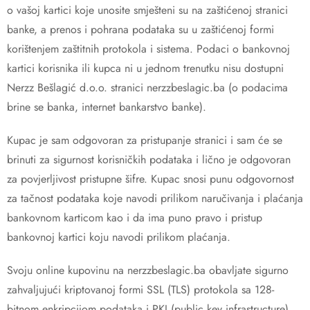
o vašoj kartici koje unosite smješteni su na zaštićenoj stranici
banke, a prenos i pohrana podataka su u zaštićenoj formi
korištenjem zaštitnih protokola i sistema. Podaci o bankovnoj
kartici korisnika ili kupca ni u jednom trenutku nisu dostupni
Nerzz Bešlagić d.o.o. stranici nerzzbeslagic.ba (o podacima
brine se banka, internet bankarstvo banke).
Kupac je sam odgovoran za pristupanje stranici i sam će se
brinuti za sigurnost korisničkih podataka i lično je odgovoran
za povjerljivost pristupne šifre. Kupac snosi punu odgovornost
za tačnost podataka koje navodi prilikom naručivanja i plaćanja
bankovnom karticom kao i da ima puno pravo i pristup
bankovnoj kartici koju navodi prilikom plaćanja.
Svoju online kupovinu na nerzzbeslagic.ba obavljate sigurno
zahvaljujući kriptovanoj formi SSL (TLS) protokola sa 128-
bitnom enkripcijom podataka i PKI (public key infrastructure)