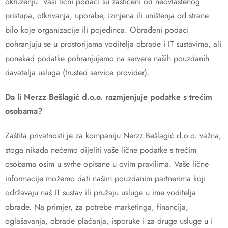
okruženju. Vaši lični podaci su zaštićeni od neovlaštenog
pristupa, otkrivanja, uporabe, izmjena ili uništenja od strane
bilo koje organizacije ili pojedinca. Obrađeni podaci
pohranjuju se u prostorijama voditelja obrade i IT sustavima, ali
ponekad podatke pohranjujemo na servere naših pouzdanih
davatelja usluga (trusted service provider).
Da li
Nerzz Bešlagić
d.o.o. razmjenjuje podatke s trećim
osobama?
Zaštita privatnosti je za kompaniju Nerzz Bešlagić d.o.o. važna,
stoga nikada nećemo dijeliti vaše lične podatke s trećim
osobama osim u svrhe opisane u ovim pravilima. Vaše lične
informacije možemo dati našim pouzdanim partnerima koji
održavaju naš IT sustav ili pružaju usluge u ime voditelja
obrade. Na primjer, za potrebe marketinga, financija,
oglašavanja, obrade plaćanja, isporuke i za druge usluge u i