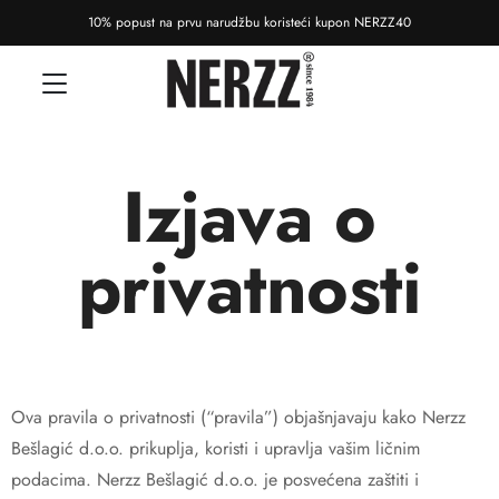
10% popust na prvu narudžbu koristeći kupon NERZZ40
Izjava o
privatnosti
Ova pravila o privatnosti (“pravila”) objašnjavaju kako Nerzz
Bešlagić d.o.o. prikuplja, koristi i upravlja vašim ličnim
podacima. Nerzz Bešlagić d.o.o. je posvećena zaštiti i