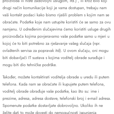
proizvoda ili niste zadovoljni uslugom, itd.) , ili kroz bilo koji
drugi način komunikacije koji je vama dostupan, trebaju nam
vaši kontakt podaci kako bismo riješili problem s kojim nam se
obraćate. Podatke koje nam ustupite koristiti će se samo za ovu
namjenu. U određenim slučajevima ćemo koristiti usluge drugih
proizvođača kojima povjeravamo vaše podatke samo u mjeri u
kojoj će to biti potrebno za rješavanje vašeg slučaja (npr.
ovlaštenih servisa za popravak itd). U ovom slučaju, oni mogu
biti dobavljači IT sustava s kojima voditelj obrade surađuje i
mogu biti dio tehničke podrške.
Također, možete kontaktirati voditelja obrade u uredu ili putem
telefona. Kada nam se obraćate ili kupujete putem telefona,
voditelj obrade obrađuje vaše podatke, kao što su: ime i
prezime, adresa, adresa dostave, telefonski broj i e-mail adresa.
Spomenute podatke dostavljate dobrovoljno. Ukoliko ih ne
želite dati to može dovesti do nemogućnosti ispunjenja