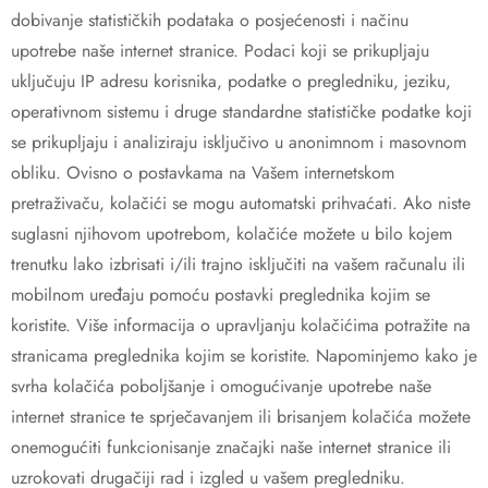
dobivanje statističkih podataka o posjećenosti i načinu
upotrebe naše internet stranice. Podaci koji se prikupljaju
uključuju IP adresu korisnika, podatke o pregledniku, jeziku,
operativnom sistemu i druge standardne statističke podatke koji
se prikupljaju i analiziraju isključivo u anonimnom i masovnom
obliku. Ovisno o postavkama na Vašem internetskom
pretraživaču, kolačići se mogu automatski prihvaćati. Ako niste
suglasni njihovom upotrebom, kolačiće možete u bilo kojem
trenutku lako izbrisati i/ili trajno isključiti na vašem računalu ili
mobilnom uređaju pomoću postavki preglednika kojim se
koristite. Više informacija o upravljanju kolačićima potražite na
stranicama preglednika kojim se koristite. Napominjemo kako je
svrha kolačića poboljšanje i omogućivanje upotrebe naše
internet stranice te sprječavanjem ili brisanjem kolačića možete
onemogućiti funkcionisanje značajki naše internet stranice ili
uzrokovati drugačiji rad i izgled u vašem pregledniku.