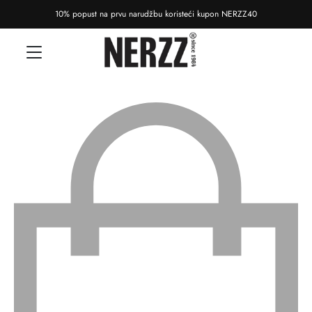
10% popust na prvu narudžbu koristeći kupon NERZZ40