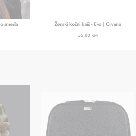
tlo smeđa
Ženski kožni kaiš - Eva | Crvena
55,00
KM
u
Dodaj u košaricu