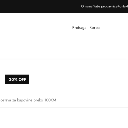
Besplatna dostava za sve narudžbe iznad 100 KM
O nama
Naše prodavnice
Kontakt
Pretraga
Korpa
-20% OFF
dostava za kupovine preko 100KM