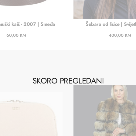
muški kaiš - 2007 | Smeđa
Šubara od lisice | Svije
60,00
KM
400,00
KM
Dodaj u košaricu
Dodaj u košaric
SKORO PREGLEDANI