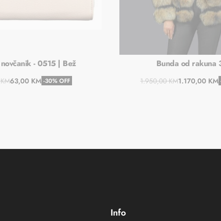
 novčanik - 0515 | Bež
Bunda od rakuna
0
KM
63,00
KM
1.950,00
KM
1.170,00
KM
-30% OFF
Dodaj u košaricu
Dodaj u košaric
Info