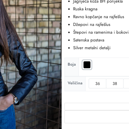
Jagnjeća koža BH porijekla
Ruska kragna
Ravno kopčanje na rajfešlus
Džepovi na rajfešlus
Štepovi na ramenima i bokov
Satenska postava
Silver metalni detalji
Boja
Veličina
36
38