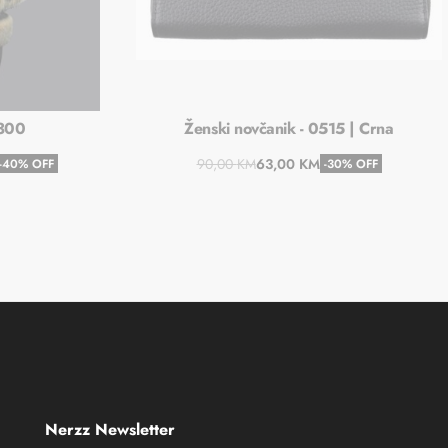
 300
Ženski novčanik - 0515 | Crna
90,00
KM
63,00
KM
-40% OFF
-30% OFF
u
Dodaj u košaricu
Nerzz Newsletter