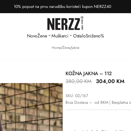
10% popust na prvu narudžbu koristeći kupon NERZZ40
Novo
Žene
Muškarci
Ostalo
Sniženo%
Home
/
Žene
/
Jakne
KOŽNA JAKNA – 112
380,00
KM
304,00
KM
SKU: 02/167
Brza Dostava – od 8KM | Besplatna 