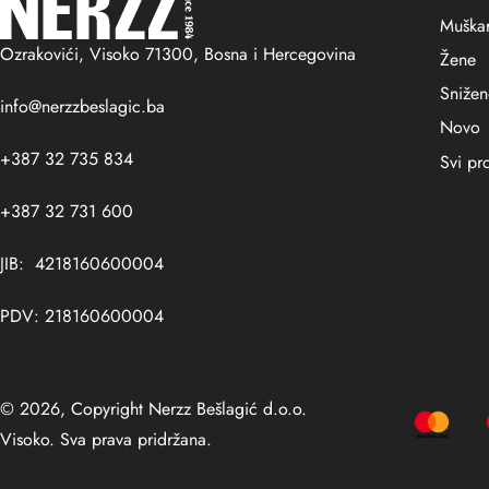
Muškar
Ozrakovići, Visoko 71300, Bosna i Hercegovina
Žene
Sniže
info@nerzzbeslagic.ba
Novo
+387 32 735 834
Svi pr
+387 32 731 600
JIB: 4218160600004
PDV: 218160600004
© 2026, Copyright Nerzz Bešlagić d.o.o.
Visoko. Sva prava pridržana.