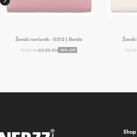
Ženski novčanik - 0515 | Bordo
Ženski
90,00
KM
63,00
KM
90,0
-30% OFF
Dodaj u košaricu
Shop