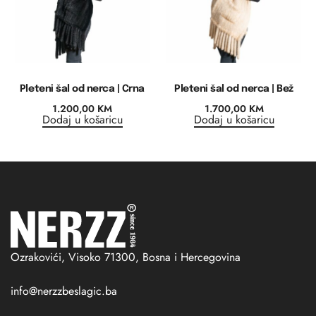
Pleteni šal od nerca | Crna
Pleteni šal od nerca | Bež
1.200,00
KM
1.700,00
KM
Dodaj u košaricu
Dodaj u košaricu
Ozrakovići, Visoko 71300, Bosna i Hercegovina
info@nerzzbeslagic.ba