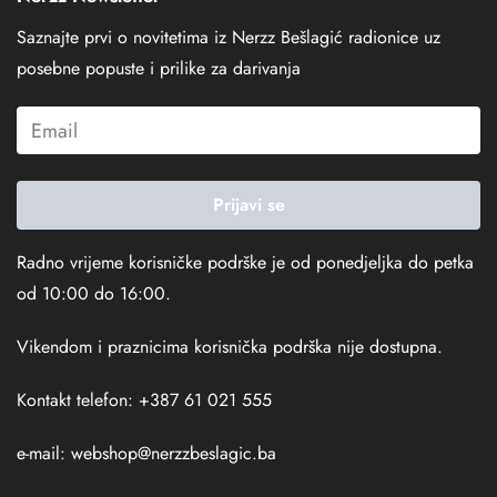
Saznajte prvi o novitetima iz Nerzz Bešlagić radionice uz
posebne popuste i prilike za darivanja
Prijavi se
Radno vrijeme korisničke podrške je od ponedjeljka do petka
od 10:00 do 16:00.
Vikendom i praznicima korisnička podrška nije dostupna.
Kontakt telefon: +387 61 021 555
e-mail:
webshop@nerzzbeslagic.ba