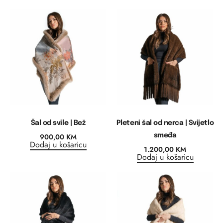
Šal od svile | Bež
Pleteni šal od nerca | Svijetlo
900,00
KM
smeđa
Dodaj u košaricu
1.200,00
KM
Dodaj u košaricu