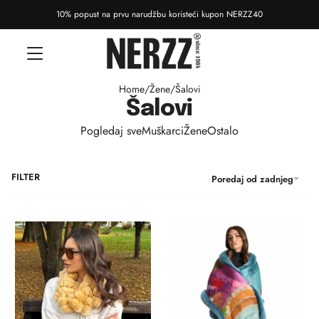
10% popust na prvu narudžbu koristeći kupon NERZZ40
Home
/
Žene
/
Šalovi
Šalovi
Pogledaj sve
Muškarci
Žene
Ostalo
FILTER
Poredaj od zadnjeg