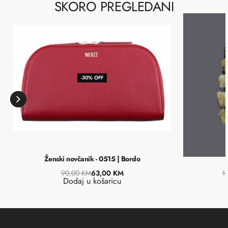
SKORO PREGLEDANI
-30% OFF
Ženski novčanik - 0515 | Bordo
90,00
KM
63,00
KM
1
Dodaj u košaricu