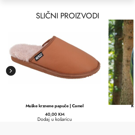
SLIČNI PROIZVODI
Muške krznene papuče | Camel
Ko
40,00
KM
Dodaj u košaricu