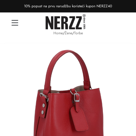
10% popust na prvu narudžbu koristeći kupon NERZZ40
Home
/
Žene
/
Torbe