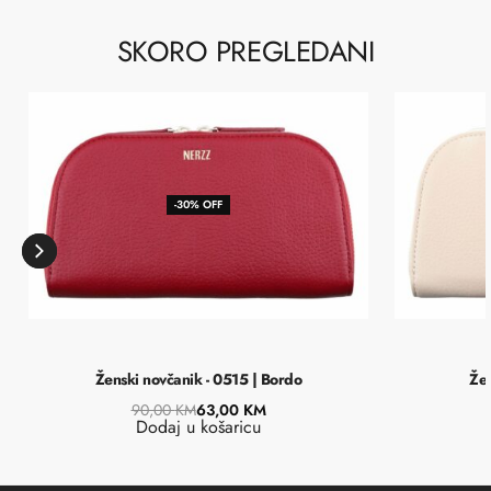
SKORO PREGLEDANI
-30% OFF
Ženski novčanik - 0515 | Bordo
Žen
90,00
KM
63,00
KM
Dodaj u košaricu