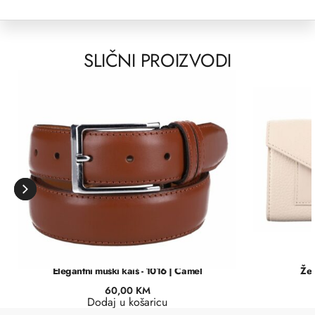
SLIČNI PROIZVODI
Elegantni muški kaiš - 1016 | Camel
Žen
60,00
KM
Dodaj u košaricu