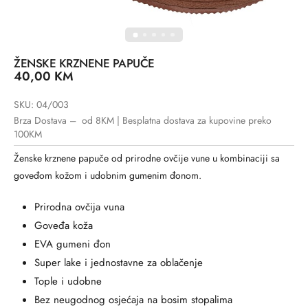
ŽENSKE KRZNENE PAPUČE
40,00
KM
SKU: 04/003
Brza Dostava – od 8KM | Besplatna dostava za kupovine preko
100KM
Ženske krznene papuče od prirodne ovčije vune u kombinaciji sa
goveđom kožom i udobnim gumenim đonom.
Prirodna ovčija vuna
Goveđa koža
EVA gumeni đon
Super lake i jednostavne za oblačenje
Tople i udobne
Bez neugodnog osjećaja na bosim stopalima