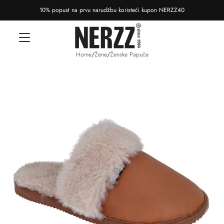
10% popust na prvu narudžbu koristeći kupon NERZZ40
Home
/
Žene
/
Ženske Papuče