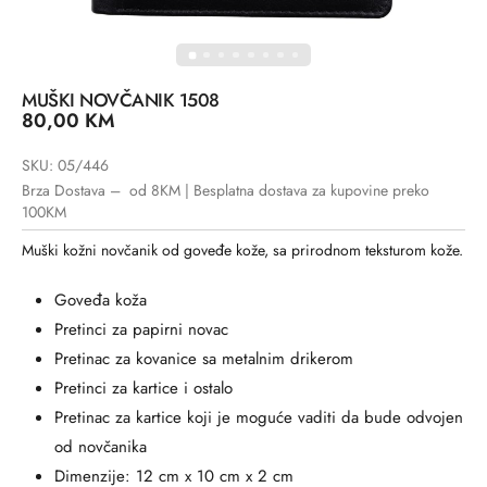
MUŠKI NOVČANIK 1508
80,00
KM
SKU: 05/446
Brza Dostava – od 8KM | Besplatna dostava za kupovine preko
100KM
Muški kožni novčanik od goveđe kože, sa prirodnom teksturom kože.
Goveđa koža
Pretinci za papirni novac
Pretinac za kovanice sa metalnim drikerom
Pretinci za kartice i ostalo
Pretinac za kartice koji je moguće vaditi da bude odvojen
od novčanika
Dimenzije: 12 cm x 10 cm x 2 cm