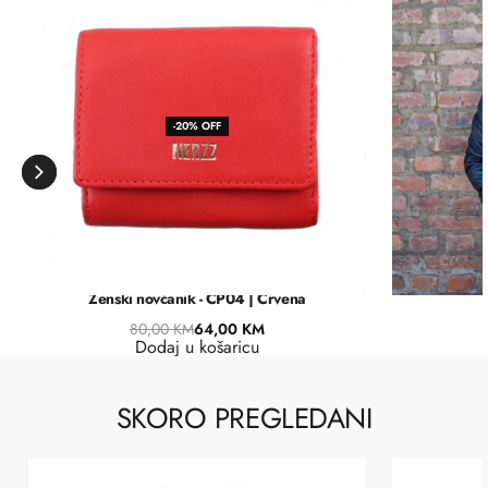
-20% OFF
Ženski novčanik - CP04 | Crvena
K
80,00
KM
64,00
KM
Dodaj u košaricu
SKORO PREGLEDANI