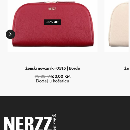
-30% OFF
Ženski novčanik - 0515 | Bordo
Žen
90,00
KM
63,00
KM
Dodaj u košaricu