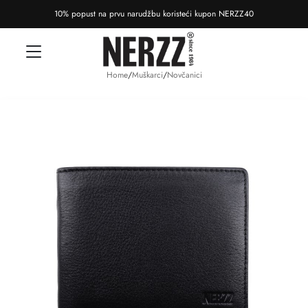
10% popust na prvu narudžbu koristeći kupon NERZZ40
Home
/
Muškarci
/
Novčanici