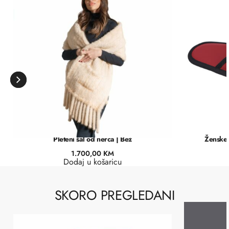
Pleteni šal od nerca | Bež
Ženske 
1.700,00
KM
Dodaj u košaricu
SKORO PREGLEDANI