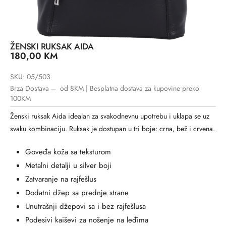
ŽENSKI RUKSAK AIDA
180,00
KM
SKU: 05/503
Brza Dostava – od 8KM | Besplatna dostava za kupovine preko
100KM
Ženski ruksak Aida idealan za svakodnevnu upotrebu i uklapa se uz
svaku kombinaciju. Ruksak je dostupan u tri boje: crna, bež i crvena.
Goveđa koža sa teksturom
Metalni detalji u silver boji
Zatvaranje na rajfešlus
Dodatni džep sa prednje strane
Unutrašnji džepovi sa i bez rajfešlusa
Podesivi kaiševi za nošenje na leđima