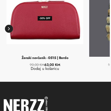
-30% OFF
Ženski novčanik - 0515 | Bordo
90,00
KM
63,00
KM
1
Dodaj u košaricu