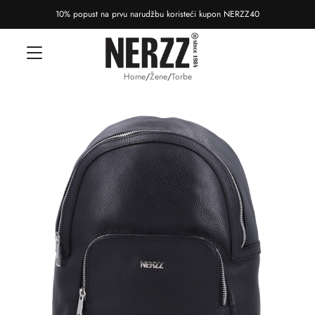
10% popust na prvu narudžbu koristeći kupon NERZZ40
Home
/
Žene
/
Torbe