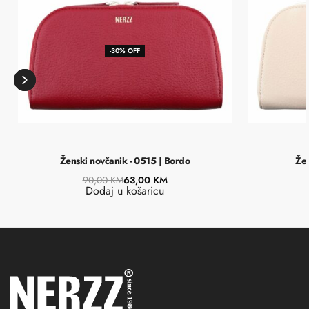
-30% OFF
Ženski novčanik - 0515 | Bordo
Žen
90,00
KM
63,00
KM
Dodaj u košaricu