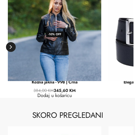
-10% OFF
Kožna jakna - 998 | Crna
Elegan
384,00
KM
345,60
KM
Dodaj u košaricu
SKORO PREGLEDANI