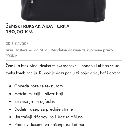
ŽENSKI RUKSAK AIDA | CRNA
180,00
KM
SKU: 05/503
Brza Dostava – od 8KM | Besplatna dostava za kupovine preko
100KM
Ženski ruksak Aida idealan za svakodnevnu upotrebu i uklapa se uz
svaku kombinaciju. Ruksak je dostupan u tri boje: crna, bež i crvena.
Goveđa koža sa teksturom
Metalni detalji u silver boji
Zatvaranje na rajfešlus
Dodatni džep sa prednje strane
Unutrašnji džepovi sa i bez rajfešlusa
Podesivi kaiševi za nošenje na leđima