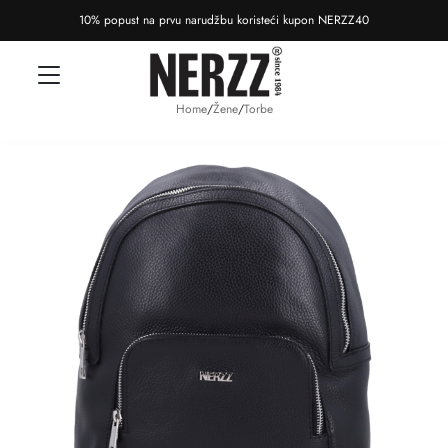
10% popust na prvu narudžbu koristeći kupon NERZZ40
Home
/
Žene
/
Torbe