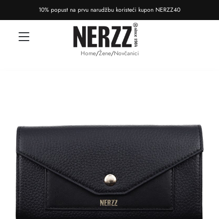
10% popust na prvu narudžbu koristeći kupon NERZZ40
Home
/
Žene
/
Novčanici