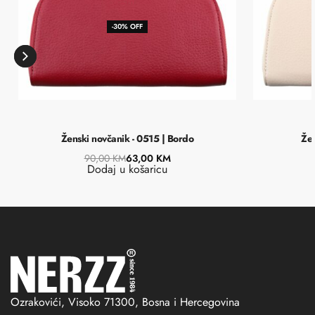
-30% OFF
Ženski novčanik - 0515 | Bordo
Žen
90,00
KM
63,00
KM
Dodaj u košaricu
Ozrakovići, Visoko 71300, Bosna i Hercegovina