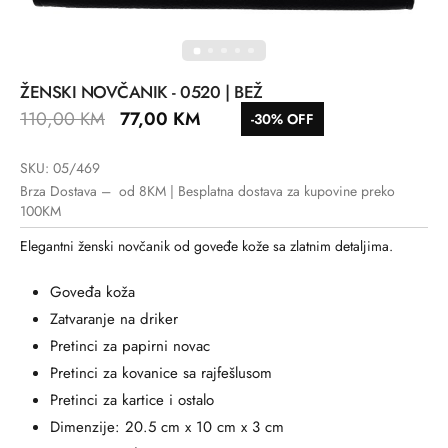
ŽENSKI NOVČANIK - 0520 | BEŽ
110,00
KM
77,00
KM
-30% OFF
SKU: 05/469
Brza Dostava – od 8KM | Besplatna dostava za kupovine preko
100KM
Elegantni ženski novčanik od goveđe kože sa zlatnim detaljima.
Goveđa koža
Zatvaranje na driker
Pretinci za papirni novac
Pretinci za kovanice sa rajfešlusom
Pretinci za kartice i ostalo
Dimenzije: 20.5 cm x 10 cm x 3 cm