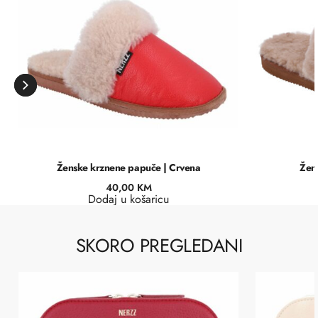
Ženske krznene papuče | Crvena
Žen
40,00
KM
Dodaj u košaricu
SKORO PREGLEDANI