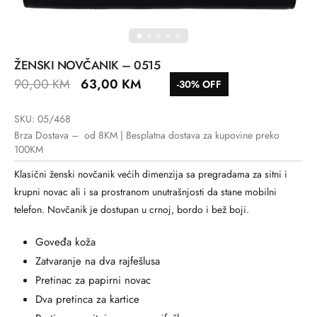
ŽENSKI NOVČANIK – 0515
90,00
KM
63,00
KM
-30% OFF
SKU: 05/468
Brza Dostava – od 8KM | Besplatna dostava za kupovine preko
100KM
Klasični ženski novčanik većih dimenzija sa pregradama za sitni i
krupni novac ali i sa prostranom unutrašnjosti da stane mobilni
telefon. Novčanik je dostupan u crnoj, bordo i bež boji.
Goveđa koža
Zatvaranje na dva rajfešlusa
Pretinac za papirni novac
Dva pretinca za kartice