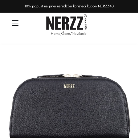
10% popust na prvu narudžbu koristeći kupon NERZZ40
Home
/
Žene
/
Novčanici