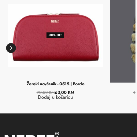
-30% OFF
Ženski novčanik - 0515 | Bordo
90,00
KM
63,00
KM
1
Dodaj u košaricu