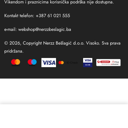
Vikendom i praznicima korisnička podrška nije dostupna.
Kontakt telefon: +387 61 021 555
e-mail:
webshop@nerzzbeslagic.ba
© 2026, Copyright Nerzz Bešlagić d.o.o. Visoko. Sva prava
pridržana.
Izaberi opciju
From
63,00
KM