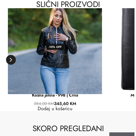
SLIČNI PROIZVODI
-10% OFF
Kožna jakna - 998 | Crna
Mu
384,00
KM
345,60
KM
Dodaj u košaricu
SKORO PREGLEDANI