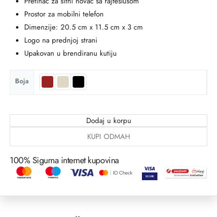
Pretinac za sitni novac sa rajfešlusom
Prostor za mobilni telefon
Dimenzije: 20.5 cm x 11.5 cm x 3 cm
Logo na prednjoj strani
Upakovan u brendiranu kutiju
Boja
Dodaj u korpu
KUPI ODMAH
100% Sigurna internet kupovina