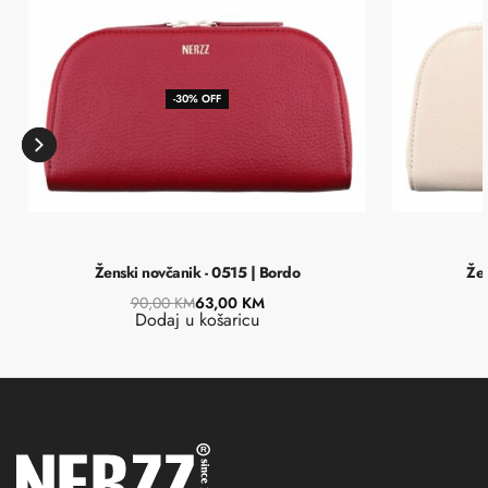
-30% OFF
Ženski novčanik - 0515 | Bordo
Žen
90,00
KM
63,00
KM
Dodaj u košaricu