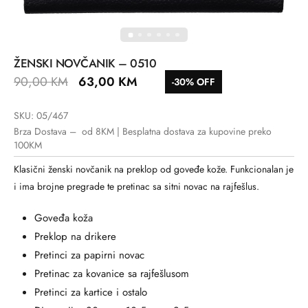
ŽENSKI NOVČANIK – 0510
90,00
KM
63,00
KM
-30% OFF
SKU: 05/467
Brza Dostava – od 8KM | Besplatna dostava za kupovine preko
100KM
Klasični ženski novčanik na preklop od goveđe kože. Funkcionalan je
i ima brojne pregrade te pretinac sa sitni novac na rajfešlus.
Goveđa koža
Preklop na drikere
Pretinci za papirni novac
Pretinac za kovanice sa rajfešlusom
Pretinci za kartice i ostalo