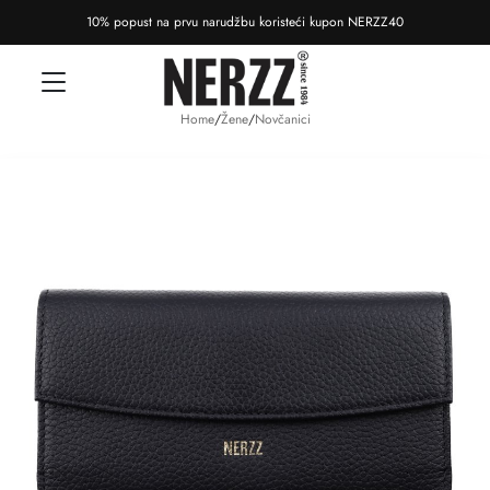
10% popust na prvu narudžbu koristeći kupon NERZZ40
Home
/
Žene
/
Novčanici