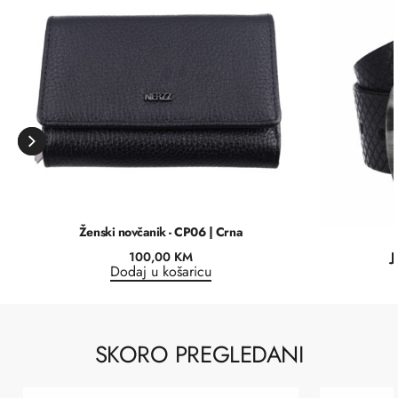
Ženski novčanik - CP06 | Crna
100,00
KM
J
Dodaj u košaricu
SKORO PREGLEDANI