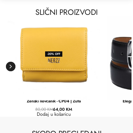
SLIČNI PROIZVODI
-20% OFF
Ženski novčanik - CP04 | Žuta
Elega
80,00
KM
64,00
KM
Dodaj u košaricu