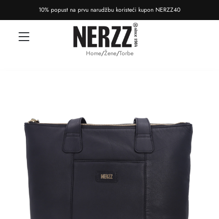
10% popust na prvu narudžbu koristeći kupon NERZZ40
Home
/
Žene
/
Torbe