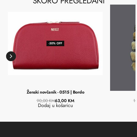
SKORO PREGLEDANI
-30% OFF
Ženski novčanik - 0515 | Bordo
90,00
KM
63,00
KM
1
Dodaj u košaricu