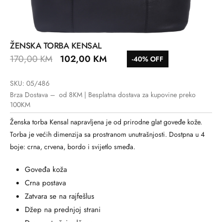
ŽENSKA TORBA KENSAL
170,00
KM
102,00
KM
-40% OFF
SKU: 05/486
Brza Dostava – od 8KM | Besplatna dostava za kupovine preko
100KM
Ženska torba Kensal napravljena je od prirodne glat goveđe kože.
Torba je većih dimenzija sa prostranom unutrašnjosti. Dostpna u 4
boje: crna, crvena, bordo i svijetlo smeđa.
Goveđa koža
Crna postava
Zatvara se na rajfešlus
Džep na prednjoj strani