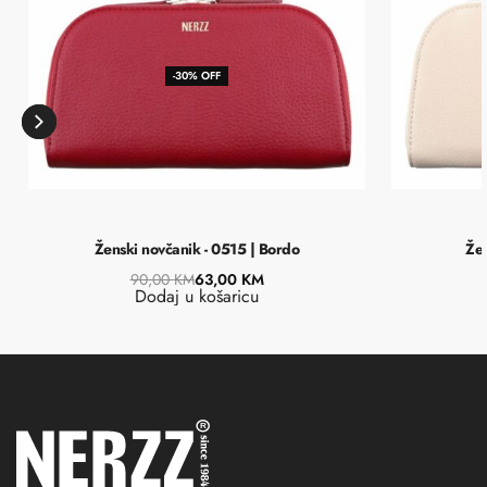
-30% OFF
Ženski novčanik - 0515 | Bordo
Žen
90,00
KM
63,00
KM
Dodaj u košaricu