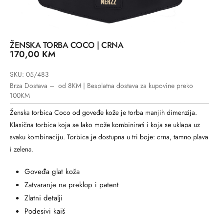
ŽENSKA TORBA COCO | CRNA
170,00
KM
SKU: 05/483
Brza Dostava – od 8KM | Besplatna dostava za kupovine preko
100KM
Ženska torbica Coco od goveđe kože je torba manjih dimenzija.
Klasična torbica koja se lako može kombinirati i koja se uklapa uz
svaku kombinaciju. Torbica je dostupna u tri boje: crna, tamno plava
i zelena.
Goveđa glat koža
Zatvaranje na preklop i patent
Zlatni detalji
Podesivi kaiš