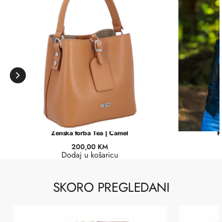
Ženska torba Tea | Camel
K
200,00
KM
Dodaj u košaricu
SKORO PREGLEDANI