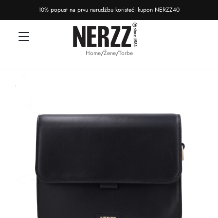
10% popust na prvu narudžbu koristeći kupon NERZZ40
Home
/
Žene
/
Torbe