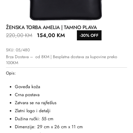
ŽENSKA TORBA AMELIA | TAMNO PLAVA
220,00
KM
154,00
KM
-30% OFF
SKU: 05/480
Brza Dostava – od 8KM | Besplatna dostava za kupovine preko
100KM
Opis:
Goveđa koža
Crna postava
Zatvara se na rajfešlus
Zlatni logo i detalji
Dužina ručki: 55 cm
Dimenzije: 29 cm x 26 cm x 11 cm