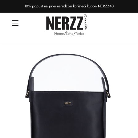
10% popust na prvu narudžbu koristeći kupon NERZZ40
Home
/
Žene
/
Torbe