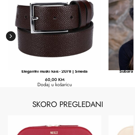
Elegantni muški kaiš - 2078 | Smeđa
Šubara o
60,00
KM
Dodaj u košaricu
SKORO PREGLEDANI