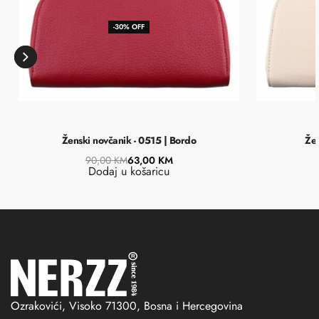
-30% OFF
Ženski novčanik - 0515 | Bordo
Žen
90,00
KM
63,00
KM
Dodaj u košaricu
Ozrakovići, Visoko 71300, Bosna i Hercegovina