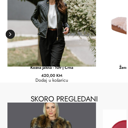
Kožna jakna - 109 | Crna
Žens
420,00
KM
Dodaj u košaricu
SKORO PREGLEDANI