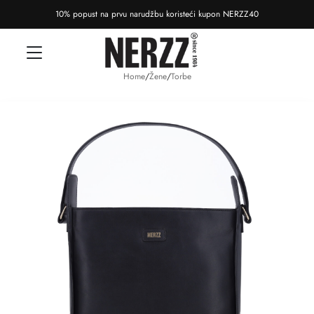
10% popust na prvu narudžbu koristeći kupon NERZZ40
Home
/
Žene
/
Torbe