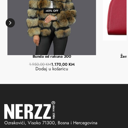
-40% OFF
Bunda od rakuna 300
Žens
1.950,00
KM
1.170,00
KM
Dodaj u košaricu
Ozrakovići, Visoko 71300, Bosna i Hercegovina