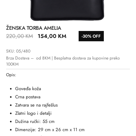
ŽENSKA TORBA AMELIA
220,00
KM
154,00
KM
-30% OFF
SKU: 05/480
Brza Dostava – od 8KM | Besplatna dostava za kupovine preko
100KM
Opis:
Goveđa koža
Crna postava
Zatvara se na rajfešlus
Zlatni logo i detalji
Dužina ručki: 55 cm
Dimenzije: 29 cm x 26 cm x 11 cm