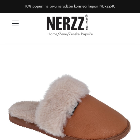
10% popust na prvu narudžbu koristeći kupon NERZZ40
Home
/
Žene
/
Ženske Papuče