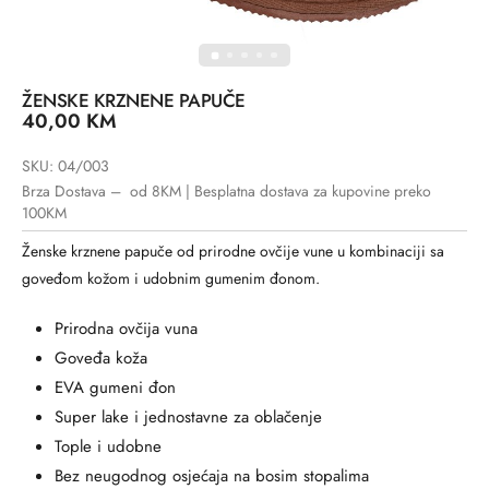
ŽENSKE KRZNENE PAPUČE
40,00
KM
SKU: 04/003
Brza Dostava – od 8KM | Besplatna dostava za kupovine preko
100KM
Ženske krznene papuče od prirodne ovčije vune u kombinaciji sa
goveđom kožom i udobnim gumenim đonom.
Prirodna ovčija vuna
Goveđa koža
EVA gumeni đon
Super lake i jednostavne za oblačenje
Tople i udobne
Bez neugodnog osjećaja na bosim stopalima