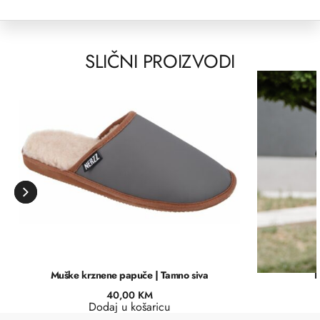
SLIČNI PROIZVODI
Muške krznene papuče | Tamno siva
K
40,00
KM
Dodaj u košaricu