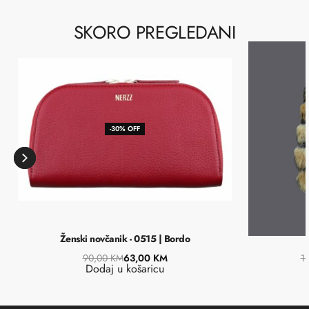
SKORO PREGLEDANI
-30% OFF
Ženski novčanik - 0515 | Bordo
90,00
KM
63,00
KM
1
Dodaj u košaricu