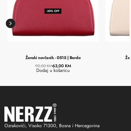
-30% OFF
Ženski novčanik - 0515 | Bordo
Žen
90,00
KM
63,00
KM
Dodaj u košaricu
Ozrakovići, Visoko 71300, Bosna i Hercegovina