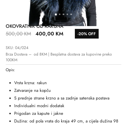
OKOVRATNIK OD RAKUNA
500,00
KM
400,00
KM
-20% OFF
SKU: 04/024
Brza Dostava – od 8KM | Besplatna dostava za kupovine preko
100KM
Opis:
Vrsta krzna: rakun
Zatvaranje na kopču
S prednje strane krzno a sa zadnje satenska postava
Individualni modni dodatak
Prigodan za kapute i jakne
Dužina: od pola vrata do kraja 49 cm, a cijela dužina 98