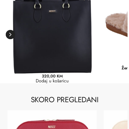
Ženska torba Selena | Crna
Žen
320,00
KM
Dodaj u košaricu
SKORO PREGLEDANI