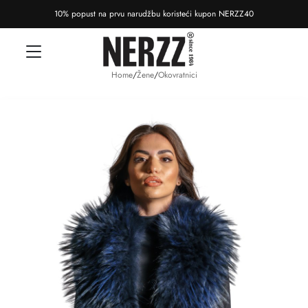
10% popust na prvu narudžbu koristeći kupon NERZZ40
Home
/
Žene
/
Okovratnici