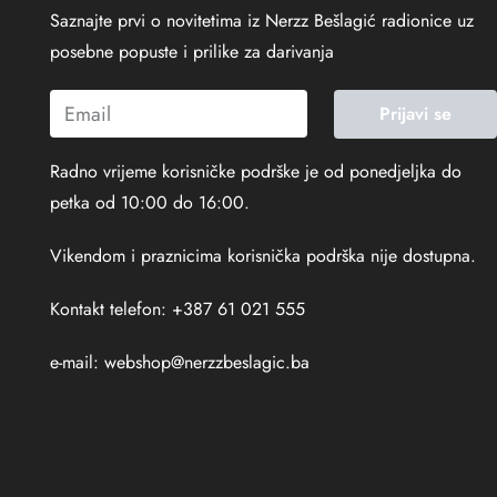
Saznajte prvi o novitetima iz Nerzz Bešlagić radionice uz
posebne popuste i prilike za darivanja
Prijavi se
Radno vrijeme korisničke podrške je od ponedjeljka do
petka od 10:00 do 16:00.
Vikendom i praznicima korisnička podrška nije dostupna.
Kontakt telefon: +387 61 021 555
e-mail:
webshop@nerzzbeslagic.ba