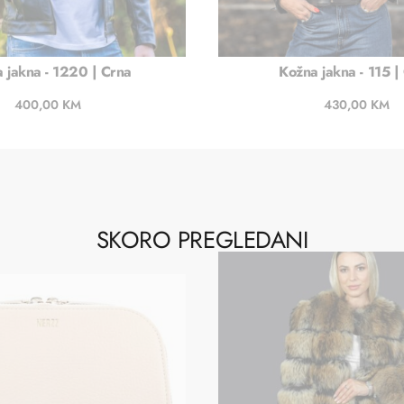
 jakna - 1220 | Crna
Kožna jakna - 115 |
400,00
KM
430,00
KM
Dodaj u košaricu
Dodaj u košaric
SKORO PREGLEDANI