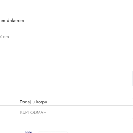
lnim drikerom
 2 cm
Dodaj u korpu
KUPI ODMAH
a