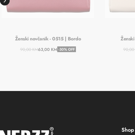
Ženski novčanik - 0515 | Bordo
Ženski
90,00
KM
63,00
KM
90,0
-30% OFF
Dodaj u košaricu
Shop