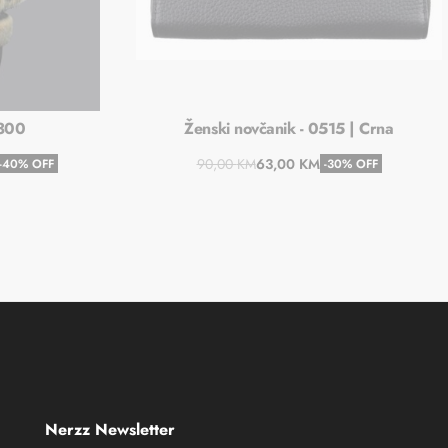
 300
Ženski novčanik - 0515 | Crna
90,00
KM
63,00
KM
-40% OFF
-30% OFF
u
Dodaj u košaricu
Nerzz Newsletter