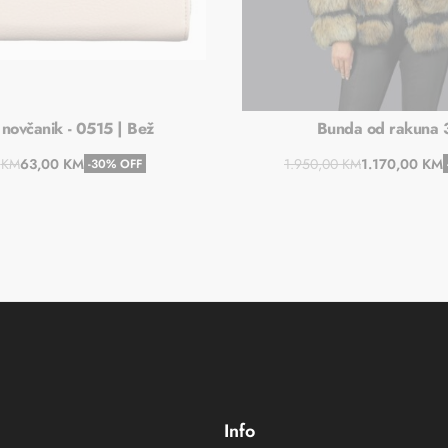
 novčanik - 0515 | Bež
Bunda od rakuna
0
KM
63,00
KM
1.950,00
KM
1.170,00
KM
-30% OFF
Dodaj u košaricu
Dodaj u košaric
Info