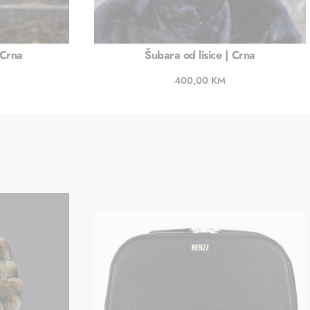
 Crna
Šubara od lisice | Crna
400,00
KM
u
Dodaj u košaricu