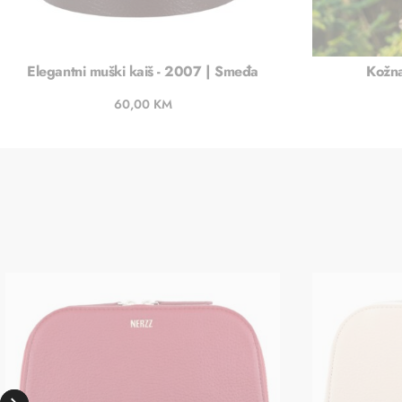
Elegantni muški kaiš - 2007 | Smeđa
Kožna
60,00
KM
Dodaj u košaricu