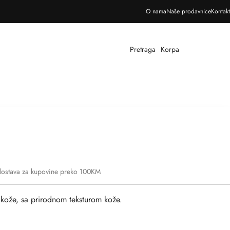
Besplatna dostava za sve narudžbe iznad 100 KM
O nama
Naše prodavnice
Kontakt
Pretraga
Korpa
dostava za kupovine preko 100KM
kože, sa prirodnom teksturom kože.