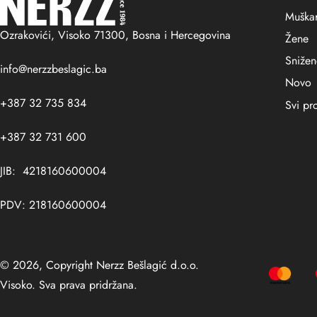
Muškar
Ozrakovići, Visoko 71300, Bosna i Hercegovina
Žene
Sniže
info@nerzzbeslagic.ba
Novo
+387 32 735 834
Svi pr
+387 32 731 600
JIB: 4218160600004
PDV: 218160600004
© 2026, Copyright Nerzz Bešlagić d.o.o.
Visoko. Sva prava pridržana.