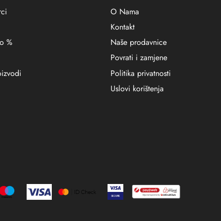
ci
O Nama
Kontakt
no %
Naše prodavnice
Povrati i zamjene
oizvodi
Politika privatnosti
Uslovi korištenja