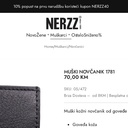
10% popust na prvu narudžbu koristeći kupon NERZZ40
Novo
Žene
Muškarci
Ostalo
Sniženo%
Home
/
Muškarci
/
Novčanici
MUŠKI NOVČANIK 1781
70,00
KM
SKU: 05/472
Brza Dostava – od 8KM | Besplatna 
Muški kožni novčanik od goveđe 
Goveđa koža