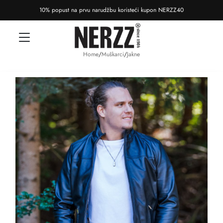
10% popust na prvu narudžbu koristeći kupon NERZZ40
Home
/
Muškarci
/
Jakne