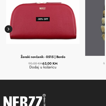
-30% OFF
Ženski novčanik - 0515 | Bordo
90,00
KM
63,00
KM
1
Dodaj u košaricu