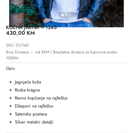
KOŽNA JAKNA – 1243
430,00
KM
SKU: 01/140
Brza Dostava – od 8KM | Besplatna dostava za kupovine preko
100KM
Opis:
Jagnjeća koža
Ruska kragna
Ravno kopčanje na rajfešlus
Džepovi na rajfešlus
Satenska postava
Silver metalni detalji