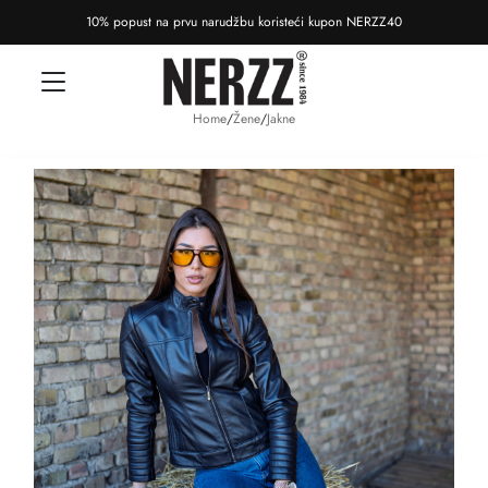
10% popust na prvu narudžbu koristeći kupon NERZZ40
Home
/
Žene
/
Jakne