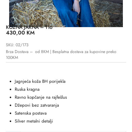
KOŽNA JAKNA – 116
430,00
KM
SKU: 02/173
Brza Dostava – od 8KM | Besplatna dostava za kupovine preko
100KM
Jagnjeća koža BH porijekla
Ruska kragna
Ravno kopčanje na rajfešlus
Džepovi bez zatvaranja
Satenska postava
Silver metalni detalji