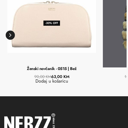
-30% OFF
Ženski novčanik - 0515 | Bež
90,00
KM
63,00
KM
1
Dodaj u košaricu