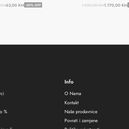
0
KM
63,00
KM
1.950,00
KM
1.170,00
KM
-30% OFF
Dodaj u košaricu
Dodaj u košaric
Info
ci
O Nama
Kontakt
no %
Naše prodavnice
Povrati i zamjene