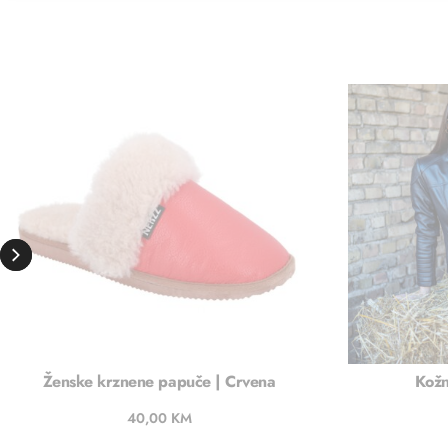
Ženske krznene papuče | Crvena
Kožn
40,00
KM
Dodaj u košaricu