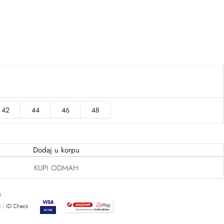
42
44
46
48
Dodaj u korpu
KUPI ODMAH
a