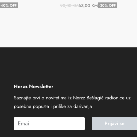
90,00
KM
63,00
KM
-40% OFF
-30% OFF
u
Dodaj u košaricu
Nerzz Newsletter
Saznajte prvi o novitetima iz Nerzz Bešlagić radionice uz
posebne popuste i prilike za darivanja
Prijavi se