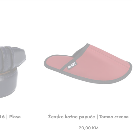
16 | Plava
Ženske kožne papuče | Tamno crvena
20,00
KM
u
Dodaj u košaricu