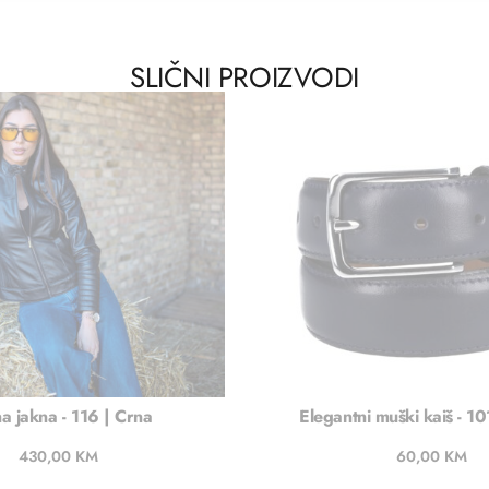
SLIČNI PROIZVODI
a jakna - 116 | Crna
Elegantni muški kaiš - 10
430,00
KM
60,00
KM
Dodaj u košaricu
Dodaj u košaric