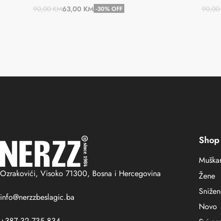
90,00
KM
63,00
KM
90,0
-30% OFF
Dodaj u košaricu
Shop
Muškar
Ozrakovići, Visoko 71300, Bosna i Hercegovina
Žene
Sniže
info@nerzzbeslagic.ba
Novo
+387 32 735 834