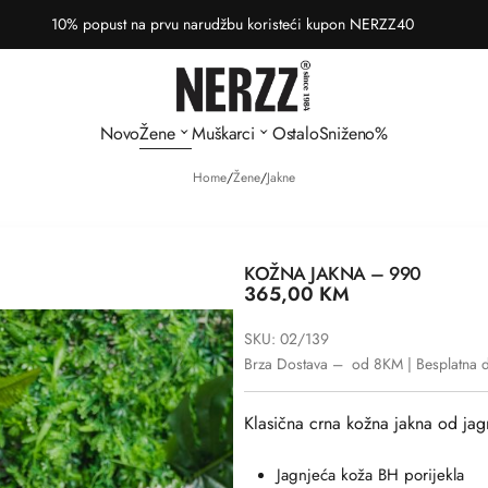
10% popust na prvu narudžbu koristeći kupon NERZZ40
Novo
Žene
Muškarci
Ostalo
Sniženo%
Home
/
Žene
/
Jakne
KOŽNA JAKNA – 990
365,00
KM
SKU: 02/139
Brza Dostava – od 8KM | Besplatna 
Klasična crna kožna jakna od jag
Jagnjeća koža BH porijekla