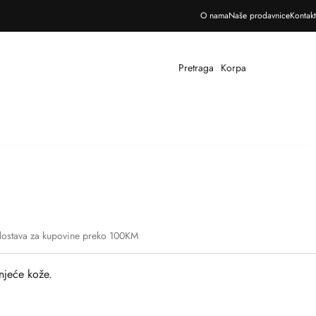
Besplatna dostava za sve narudžbe iznad 100 KM
O nama
Naše prodavnice
Kontakt
Pretraga
Korpa
dostava za kupovine preko 100KM
njeće kože.