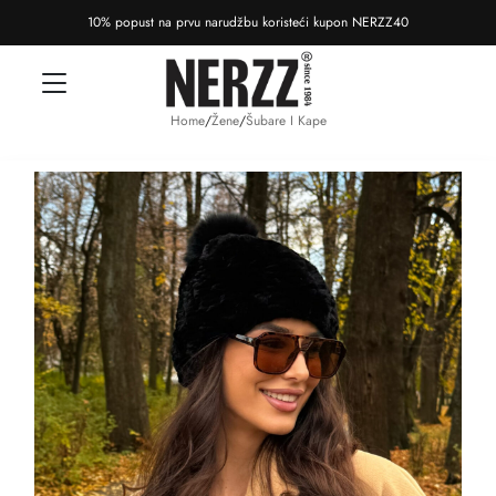
10% popust na prvu narudžbu koristeći kupon NERZZ40
Home
/
Žene
/
Šubare I Kape