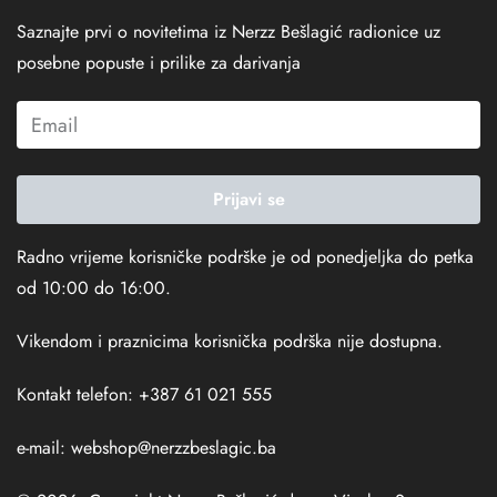
Saznajte prvi o novitetima iz Nerzz Bešlagić radionice uz
posebne popuste i prilike za darivanja
Prijavi se
Radno vrijeme korisničke podrške je od ponedjeljka do petka
od 10:00 do 16:00.
Vikendom i praznicima korisnička podrška nije dostupna.
Kontakt telefon: +387 61 021 555
e-mail:
webshop@nerzzbeslagic.ba