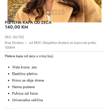
PLETENA KAPA OD ZECA
140,00
KM
SKU: 04/152
Brza Dostava – od 8KM | Besplatna dostava za kupovine preko
100KM
Pletena kapa od zeca u crnoj boji.
Vrsta krzna: zec
Elastično pletivo
Krzno sa obje strane
Nema postave
Pufnica od lisice
Univerzalna veličina