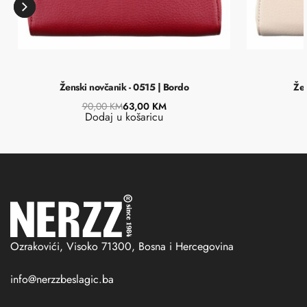
Ženski novčanik - 0515 | Bordo
Žen
90,00
KM
63,00
KM
Dodaj u košaricu
Ozrakovići, Visoko 71300, Bosna i Hercegovina
info@nerzzbeslagic.ba