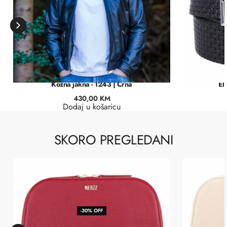
Kožna jakna - 1243 | Crna
El
430,00
KM
Dodaj u košaricu
SKORO PREGLEDANI
-30% OFF