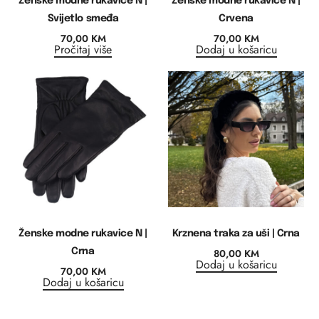
Ženske modne rukavice N |
Ženske modne rukavice N |
Svijetlo smeđa
Crvena
70,00
KM
70,00
KM
Pročitaj više
Dodaj u košaricu
Ženske modne rukavice N |
Krznena traka za uši | Crna
Crna
80,00
KM
Dodaj u košaricu
70,00
KM
Dodaj u košaricu