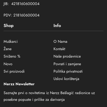
JIB: 4218160600004
PDV: 218160600004
Shop
Info
Muškarci
O Nama
Žene
Kontakt
Sniženo %
Naše prodavnice
Novo
Povrati i zamjene
Svi proizvodi
Politika privatnosti
Uslovi korištenja
Nerzz Newsletter
Saznajte prvi o novitetima iz Nerzz Bešlagić radionice uz
posebne popuste i prilike za darivanja