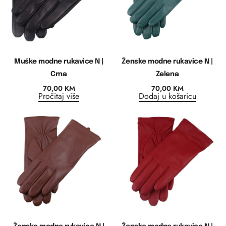
Muške modne rukavice N |
Ženske modne rukavice N |
Crna
Zelena
70,00
KM
70,00
KM
Pročitaj više
Dodaj u košaricu