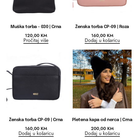
Muška torba - 030 | Crna
Ženska torba CP-09 | Roza
120,00
KM
160,00
KM
Pročitaj više
Dodaj u košaricu
Ženska torba CP-09 | Crna
Pletena kapa od nerca | Crna
160,00
KM
200,00
KM
Dodaj u košaricu
Dodaj u košaricu