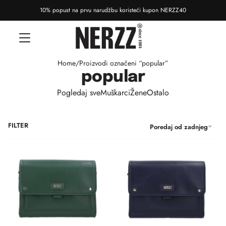
10% popust na prvu narudžbu koristeći kupon NERZZ40
Home
/
Proizvodi označeni “popular”
popular
Pogledaj sve
Muškarci
Žene
Ostalo
FILTER
Poredaj od zadnjeg