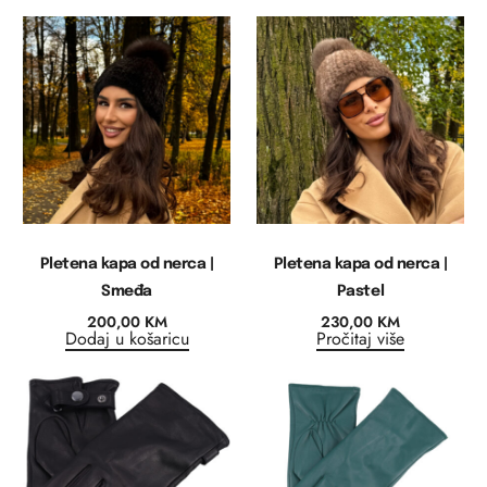
Pletena kapa od nerca |
Pletena kapa od nerca |
Smeđa
Pastel
200,00
KM
230,00
KM
Dodaj u košaricu
Pročitaj više