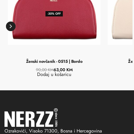
-30% OFF
Ženski novčanik - 0515 | Bordo
Žen
90,00
KM
63,00
KM
Dodaj u košaricu
Ozrakovići, Visoko 71300, Bosna i Hercegovina