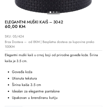
ELEGANTNI MUŠKI KAIŠ – 3042
60,00
KM
SKU: 05/424
Brza Dostava – od 8KM | Besplatna dostava za kupovine preko
100KM
Elegantni muški kaiš u crnoj boji od prirodne goveđe kože. Širina
kaiša je 3.5 cm.
Goveđa koža
Utisnuta tekstura
Širina kaiša 3.5 cm
Idealan za elegantne pantalone
Upakovan u brendiranu kutiju