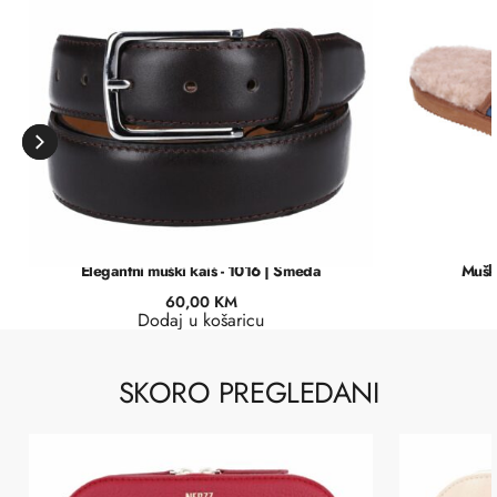
Elegantni muški kaiš - 1016 | Smeđa
Muške
60,00
KM
Dodaj u košaricu
SKORO PREGLEDANI