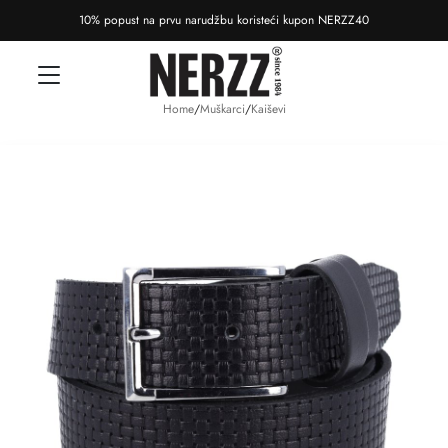
10% popust na prvu narudžbu koristeći kupon NERZZ40
Home
/
Muškarci
/
Kaiševi