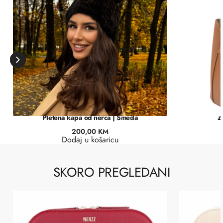
Pletena kapa od nerca | Smeđa
Ž
200,00
KM
Dodaj u košaricu
SKORO PREGLEDANI