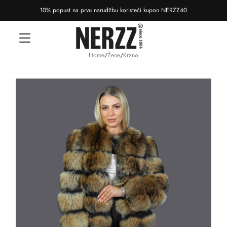
10% popust na prvu narudžbu koristeći kupon NERZZ40
Home
/
Žene
/
Krzno