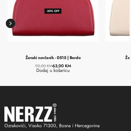
-30% OFF
Ženski novčanik - 0515 | Bordo
Žen
90,00
KM
63,00
KM
Dodaj u košaricu
Ozrakovići, Visoko 71300, Bosna i Hercegovina